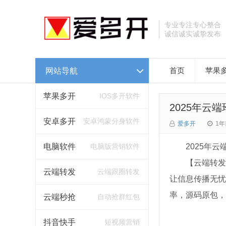
专业专注专心整合
诚信诚实诚挚发布
网站导航
首页
苹果
苹果多开
IOS多开软件
2025年云
安卓多开
安卓鸿蒙分身软件
爱多开
1年
电脑软件
电脑版营销软件
2025年
【云端转发
云端转发
云端跟圈转发
让信息传播无忧
率，源码原包，
云端秒抢
自动抢群红包
抖音快手
短视频营销