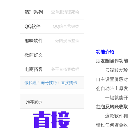
清理系列
查单删清理死粉
QQ软件
QQ综合营销类
趣味软件
做图娱乐整蛊
功能介绍
微商好文
朋友圈操作功能​
电商拓客
各平台拓客教程
云端转发玲
自主设置屏蔽对
做代理
养号技巧
直接购卡
会自动带上原发
一键就能开
推荐展示
红包及转账收取
这款软件拥
错过任何资金收