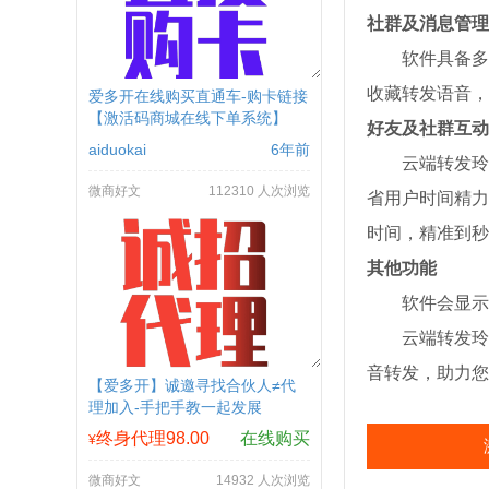
社群及消息管理
软件具备多
收藏转发语音，
爱多开在线购买直通车-购卡链接
【激活码商城在线下单系统】
好友及社群互动
aiduokai
6年前
云端转发玲
微商好文
112310 人次浏览
省用户时间精力
时间，精准到秒
其他功能​
软件会显示
云端转发玲
音转发，助力您
【爱多开】诚邀寻找合伙人≠代
理加入-手把手教一起发展
终身代理98.00
在线购买
¥
微商好文
14932 人次浏览