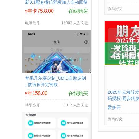
新3.1配套微信群发加人自动回复
拉群换群
微商好文
年卡75.8.00
在线购买
¥
电脑软件
16903 人次浏览
苹果凡尔赛定制_UDID自助定制
_微信多开定制版
2025年云端转
年158.00
在线购买
¥
码授权-同步转
苹果多开
3017 人次浏览
爱多开
微商好文