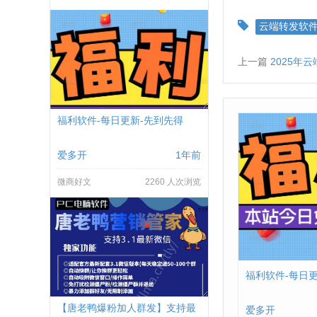
云端转发软
上一篇
2025年
福利软件-每日更新-先到先得
爱多开
1年前
微商好文
2260 人次浏览
福利软件-每日
【唐老鸭爆粉加人群发】支持最
爱多开