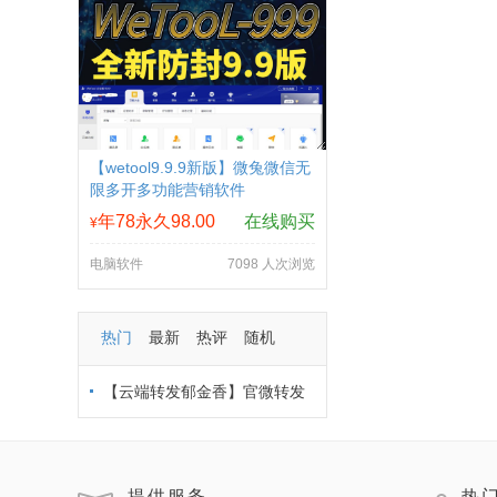
【wetool9.9.9新版】微兔微信无
限多开多功能营销软件
年78永久98.00
在线购买
¥
电脑软件
7098 人次浏览
热门
最新
热评
随机
【云端转发郁金香】官微转发
转发朋友圈-支持多模式登录
提供服务
热