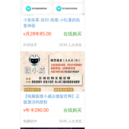
小鱼拓客-痘印-筷瘦-小红薯的拓
客神器
月28年85.00
在线购买
¥
抖音快手
2639 人次浏览
【电脑版微小威企微版官网】正
版激活码授权
年卡290.00
在线购买
¥
电脑软件
2545 人次浏览