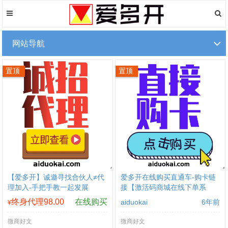
网站导航
置顶
置顶
【爱多开】诚邀寻找合伙人≠代
爱多开在线购买直通车-购卡链
理加入-手把手教一起发展
接【激活码商城在线下单系
统】
终身代理98.00
在线购买
aiduokai
6年前
¥
微商好文
微商好文