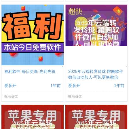
福利软件-每日更新-先到先得
2025年云端转发玲珑-跟圈软件
微信自动加人-可以更换微信
爱多开
1年前
爱多开
1年前
微商好文
微商好文