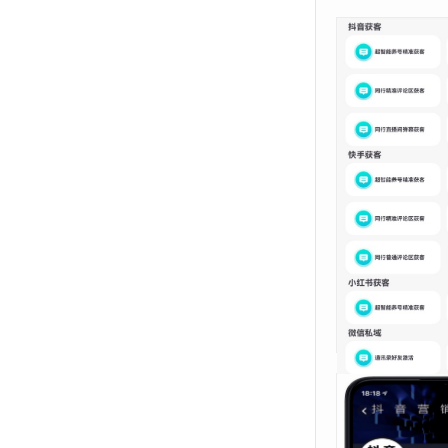
小鱼拓客-痘印-
拓客神器
月28年85.00
¥
抖音快手