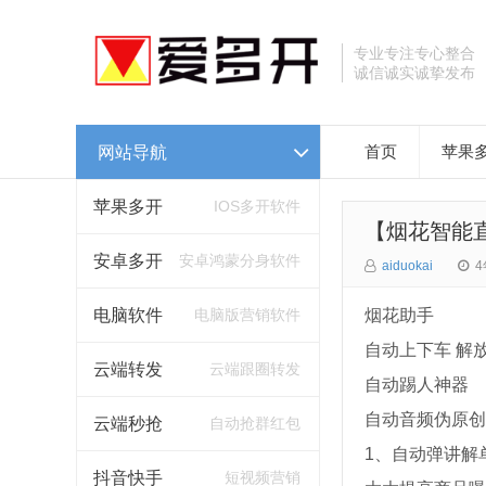
专业专注专心整合
诚信诚实诚挚发布
网站导航
首页
苹果
苹果多开
IOS多开软件
【烟花智能
安卓多开
安卓鸿蒙分身软件
aiduokai
4
电脑软件
电脑版营销软件
烟花助手
自动上下车 解
云端转发
云端跟圈转发
自动踢人神器
自动音频伪原创
云端秒抢
自动抢群红包
1、自动弹讲解
抖音快手
短视频营销