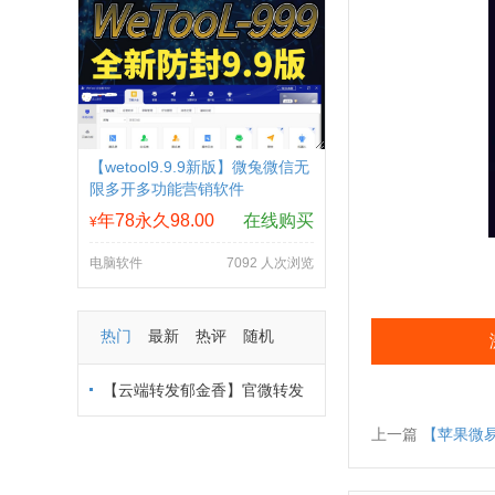
【wetool9.9.9新版】微兔微信无
限多开多功能营销软件
年78永久98.00
在线购买
¥
电脑软件
7092 人次浏览
热门
最新
热评
随机
【云端转发郁金香】官微转发
转发朋友圈-支持多模式登录
上一篇
【苹果微易多开官