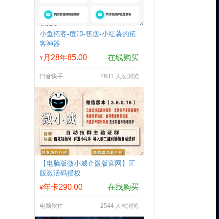
小鱼拓客-痘印-筷瘦-小红薯的拓
客神器
月28年85.00
在线购买
¥
抖音快手
2631 人次浏览
【电脑版微小威企微版官网】正
版激活码授权
年卡290.00
在线购买
¥
电脑软件
2544 人次浏览