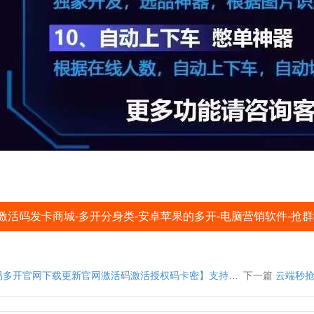
激活码发卡商城-多开分身类-安卓苹果的多开-电脑营销软件-抢
网下载更新官网激活码激活授权码卡密】支持最新ios16系统《虚拟定位抢红包》微信多开
下一篇
云端秒抢红包