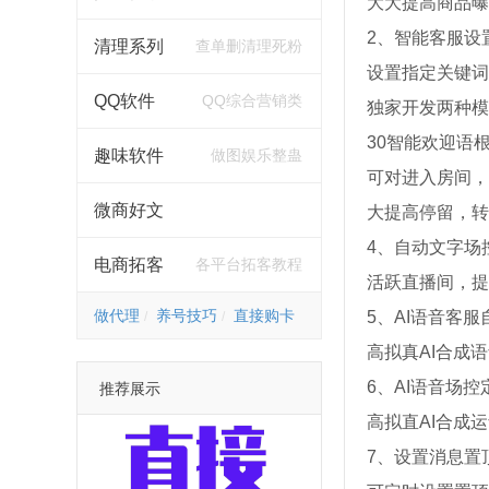
大大提高商品曝
2、智能客服设
清理系列
查单删清理死粉
设置指定关键词
QQ软件
QQ综合营销类
独家开发两种模
30智能欢迎语
趣味软件
做图娱乐整蛊
可对进入房间，
微商好文
大提高停留，转
4、自动文字场
电商拓客
各平台拓客教程
活跃直播间，提
做代理
养号技巧
直接购卡
5、AI语音客
高拟真AI合成
6、AI语音场控
推荐展示
高拟直AI合成
7、设置消息置