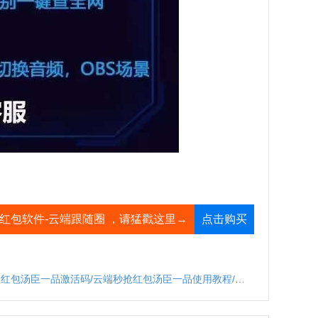
群红包软件-云端跟随圈 ，请猛戳这里→
点击购买
汤臣一品激活码/云端秒抢红包汤臣一品使用教程/云端秒抢红包汤臣一品怎么设置