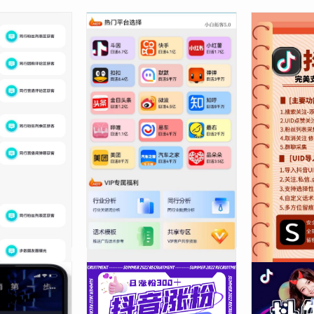
筷瘦-小红薯的
【小白拓客】多平台引流神器-
抖搜搜抖音
支持安卓鸿蒙系统
版上线
在线购买
月65年128.00
在线购买
月38年98.
¥
¥
2631 人次浏览
抖音快手
3042 人次浏览
抖音快手