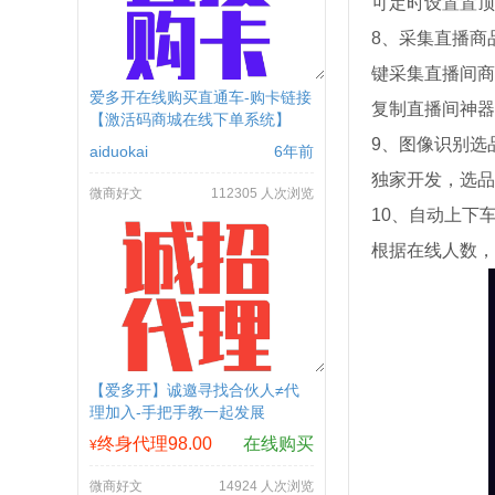
可定时设置置顶
8、采集直播商
键采集直播间商
爱多开在线购买直通车-购卡链接
复制直播间神器
【激活码商城在线下单系统】
9、图像识别选
aiduokai
6年前
独家开发，选品
微商好文
112305 人次浏览
10、自动上下
根据在线人数，
【爱多开】诚邀寻找合伙人≠代
理加入-手把手教一起发展
终身代理98.00
在线购买
¥
微商好文
14924 人次浏览