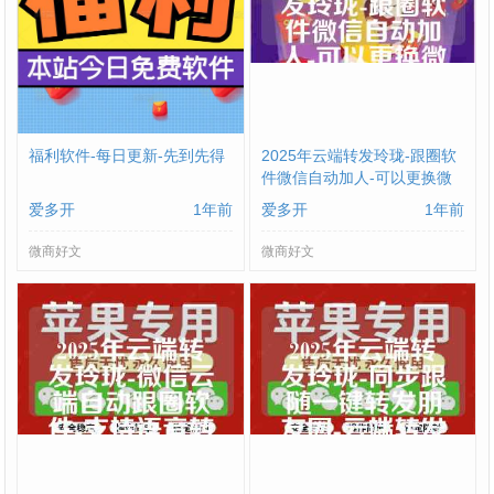
福利软件-每日更新-先到先得
2025年云端转发玲珑-跟圈软
件微信自动加人-可以更换微
信
爱多开
1年前
爱多开
1年前
微商好文
微商好文